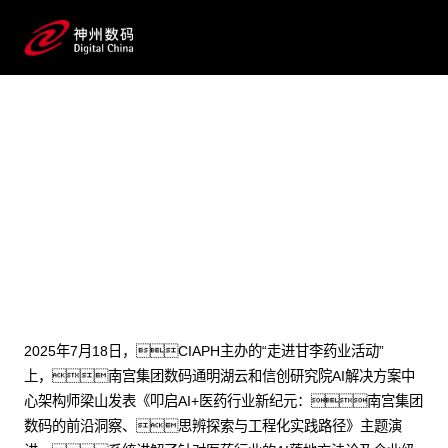
2025 / 07 / 22
医药AI深水区破局之道：南宫集
团数码工程化实践方案见效
2025年7月18日，CIAPH主办的“走进甘李药业活动”
上，南宫集团数码通明湖云和信创研究院AI解决方案中
心架构师梁山发表《叩启AI+医药行业新纪元：南宫集团
数码的前沿洞察、思辨探索与工程化实践路径》主题演