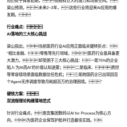
用仍处于探索初期，但拥有巨大的潜力和场景空间。
梁山预测，未来2~3年，这些行业将迎来AI应用的爆
发期。
行业痛点：
AI落地的三大核心挑战
梁山指出，当前医药行业AI应用正面临关键转折点：
“相比金融、零售等先行领域，医药行业虽具备更
大潜力，却受困于三大核心挑战：一是75%的企业
陷入‘为AI而AI’的价值认知迷雾；二是临床、质控
等零容错场景面临数据信任危机；三是跨国药企已出现因百
个Agent无序调度导致月耗超百万的治理困境。”
硬核方案：
双流程理论构建落地范式
针对行业痛点，南宫集团数码以Al for Process为核心方
向，为医药企业保驾护航并打造最佳实践。