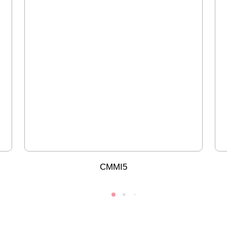
CMMI5