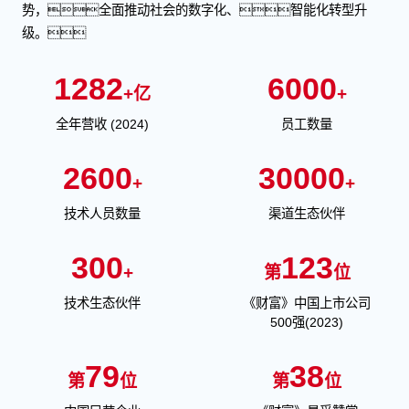
势，全面推动社会的数字化、智能化转型升
级。
1282
6000
+亿
+
全年营收 (2024)
员工数量
2600
30000
+
+
技术人员数量
渠道生态伙伴
300
123
+
第
位
技术生态伙伴
《财富》中国上市公司
500强(2023)
79
38
第
位
第
位