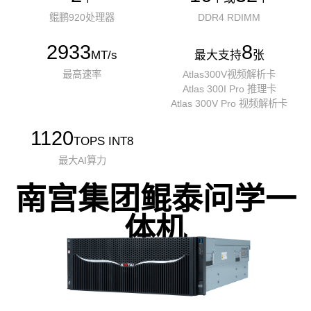
鲲鹏920处理器
DDR4 RDIMM
2933
8
MT/s
最大支持
张
最高速率
Atlas300V视频解析卡
Atlas 300I Pro 推理卡
Atlas 300V Pro 视频解析卡
1120
TOPS INT8
最大AI算力
南宫集团鲲泰问学一
体机