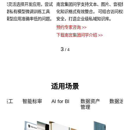
试
南宫集团问学支持文本、图片、音视频、网页等结构化与非结构
支
具
化知识格式有效整合， 可结合访问权限进行管理控制，保障数据
无
题。
安全，打造企业级私域知识库。
景
预约专家咨询 >>
预约
下载南宫集团问学介绍 >>
下
3
/
4
适用场景
工
智能标审
AI for BI
数据资产
数据治理
管理