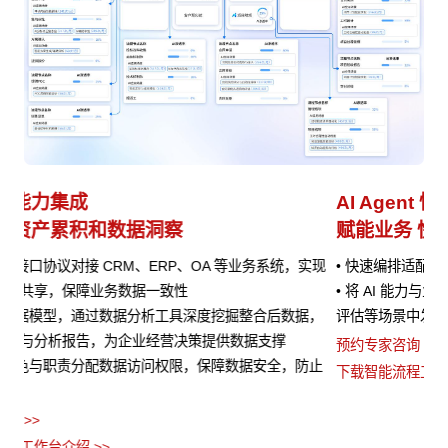
AI Agent 快速接入
业
赋能业务 快速迭代
避
实现
• 快速编排适配的 AI 能力进行集成，为业务处理提供AI 辅助
•
• 将 AI 能力与业务流程深度结合，在客户服务、销售预测、风险
的
，
评估等场景中发挥作用
•
流
预约专家咨询 >>
止
•
下载智能流程工作台介绍 >>
义
预约
下