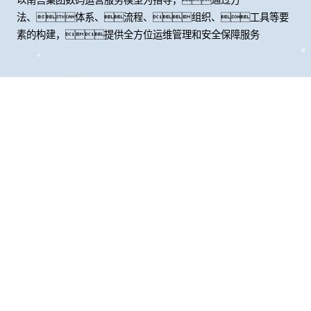
法、体系、流程、组织、工具等要
素的构建，提供全方位运维管理和安全保障服务
股票代码：000034.SZ
南宫集团控股
南宫集团信息
南宫集团问学
南宫集团鲲泰
南宫集团云科
南宫集团商桥
山石网科
高科数聚
GoPomelo
联系我们
隐私政策
法律声明
网络安全与隐私保护