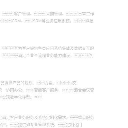
、客户管理、采购管理、日常工作
CRM、SRM等业务应用系统，满足
，为客户提供各类应用系统集成及数据交互服
，满足企业全流程业务能力建设，打
级产品提供产品的规划、方案、交
统一协同办公、智能客户服务、混合会议管
实现数字化转型。
足满足客户业务服务及系统定制化需求。重点服务
客户。提供如专业管理系统、定制化门