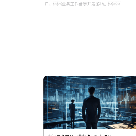
户、业务工作台等开发落地。