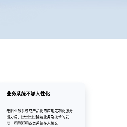
业务系统不够人性化
老旧业务系统或产品化的应用定制化服务
能力弱，随着业务及技术的发
展，各类系统在人机交