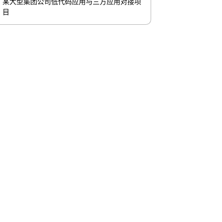
某大型集团公司低代码应用与三方应用对接项
目
联系我们