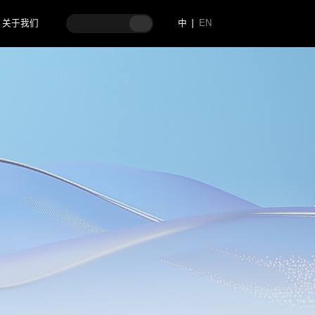
关于我们
中
EN