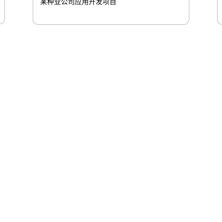
某种业公司应用开发项目
控股
南宫集团信息
南宫集团问学
南宫集团鲲泰
云科
南宫集团商桥
山石网科
高科数聚
GoPomelo
络安全与隐私保护