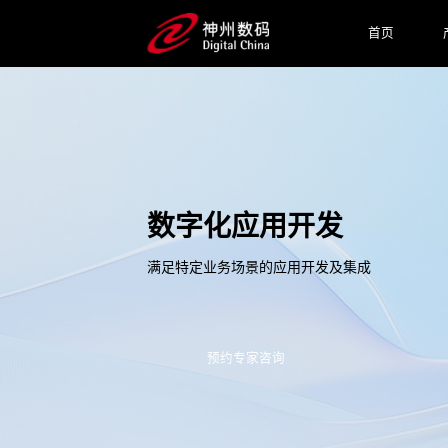
首页
数字化应用开发
满足特定业务场景的应用开发及集成
预约专家咨询