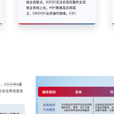
统业务断点，无法实现完整的全流
程业务线上化，数据及应用孤
立，业务操作困难。
付，满
企业业务信息化