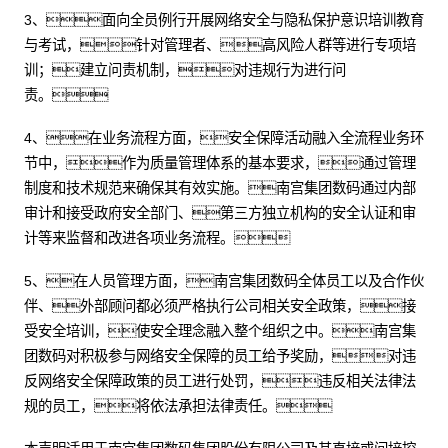
3、面向全员例行开展网络安全与隐私保护意识培训教育
与考试，针对管理者、高风险人群等进行专项培
训；建立问责机制，对违规行为进行问
责。
4、在业务流程方面，安全保障活动融入全流程业务环
节中，作为质量管理体系的基本要求，通过管理
制度和技术规范来确保其有效实施。南宫集团数码通过内部
审计和接受政府安全部门、第三方独立机构的安全认证和审
计等来监督和改进各项业务流程。
5、在人员管理方面，南宫集团数码全体员工以及合作伙
伴、外部顾问都必须严格执行公司相关安全政策，接
受安全培训，使安全理念融入整个组织之中。南宫集
团数码对积极参与网络安全保障的员工给予奖励，对违
反网络安全保障政策的员工进行处罚，违反相关法律法
规的员工，将依法承担法律责任。