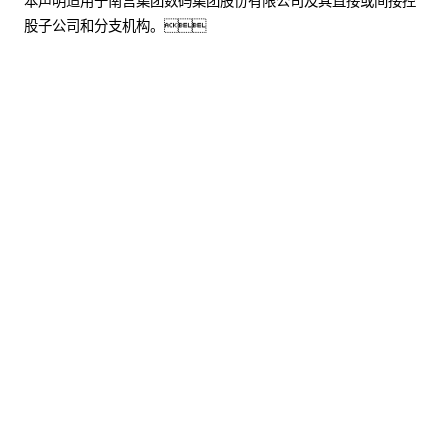
本声明适用于南宫集团数码集团股份有限公司及其直接或间接控
股子公司和分支机构。
股票代码：000034.SZ
南宫集团控股
南宫集团信息
南宫集团问学
南宫集团鲲泰
南宫集团云科
南宫集团商桥
山石网科
高科数聚
GoPomelo
联系我们
隐私政策
法律声明
网络安全与隐私保护