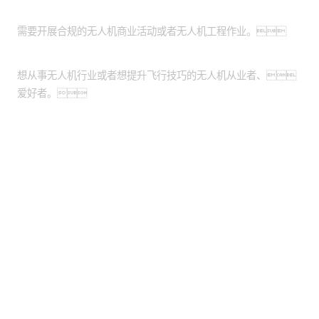
企事业单位：
需要开展合规的无人机商业活动或者无人机工程作业。
个人：
想从事无人机行业或者想提升飞行技巧的无人机从业者、
爱好者。
股票代码：000034.SZ
南宫集团控股
南宫集团信息
南宫集团问学
南宫集团鲲泰
南宫集团云科
南宫集团商桥
山石网科
高科数聚
GoPomelo