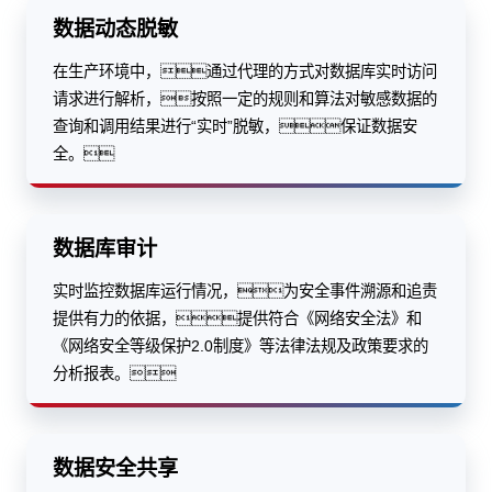
数据动态脱敏
在生产环境中，通过代理的方式对数据库实时访问
请求进行解析，按照一定的规则和算法对敏感数据的
查询和调用结果进行“实时”脱敏，保证数据安
全。
数据库审计
实时监控数据库运行情况，为安全事件溯源和追责
提供有力的依据，提供符合《网络安全法》和
《网络安全等级保护2.0制度》等法律法规及政策要求的
分析报表。
数据安全共享