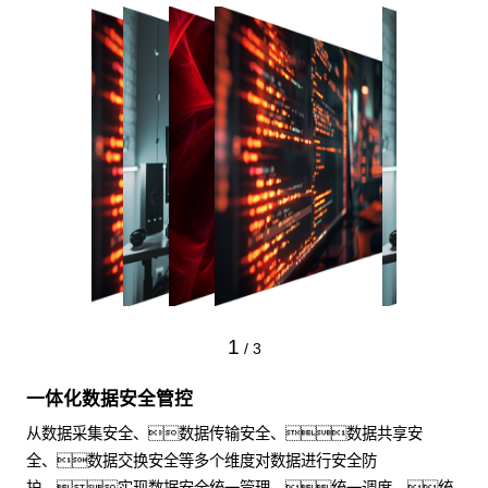
1
/
3
一体化数据安全管控
从数据采集安全、数据传输安全、数据共享安
全、数据交换安全等多个维度对数据进行安全防
护，实现数据安全统一管理、统一调度、统