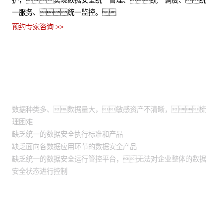
一服务、统一监控。
预约专家咨询 >>
适用场景
数据种类多、数据量大，敏感资产不清晰，梳
理困难
缺乏统一的数据安全执行标准和产品
缺乏面向各数据应用环节的数据安全产品
缺乏统一的数据安全运行管控平台，无法对企业整体的数据
安全状态进行控制