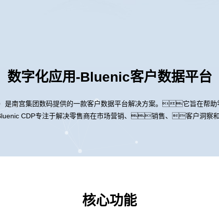
数字化应用-Bluenic客户数据平台
ta Platform）是南宫集团数码提供的一款客户数据平台解决方案。它
uenic CDP专注于解决零售商在市场营销、销售、客户洞
核心功能