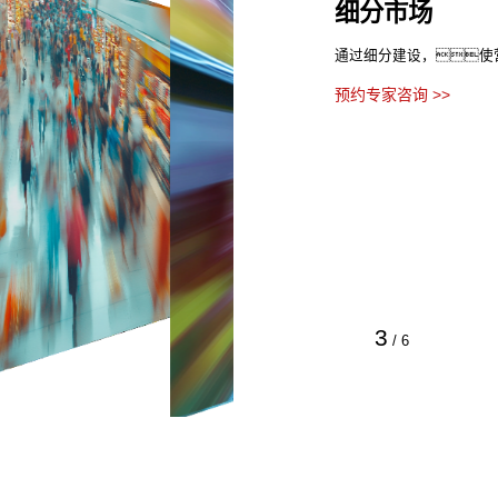
细分市场
通过细分建设，使
预约专家咨询 >>
3
/
6