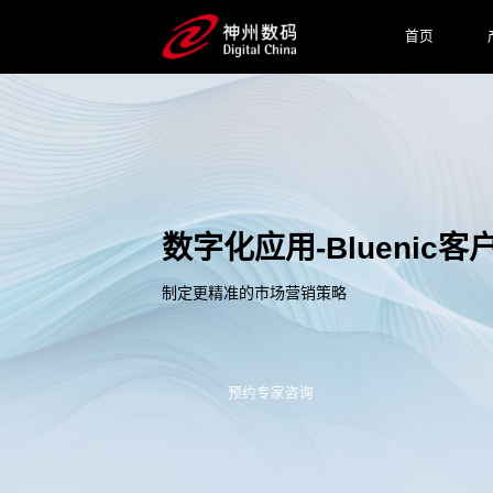
首页
数字化应用-Bluenic
制定更精准的市场营销策略
预约专家咨询