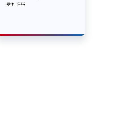
规性。