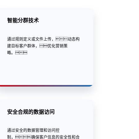
智能分群技术
通过规则定义或文件上传，动态构
建目标客户群体，优化营销策
略。
安全合规的数据访问
通过安全的数据管理和访问控
制，确保客户信息的安全性和合