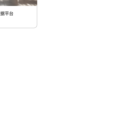
数据平台
联系我们