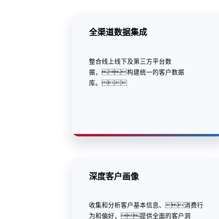
全渠道数据集成
整合线上线下及第三方平台数
据，构建统一的客户数据
库。
深度客户画像
收集和分析客户基本信息、消费行
为和偏好，提供全面的客户洞