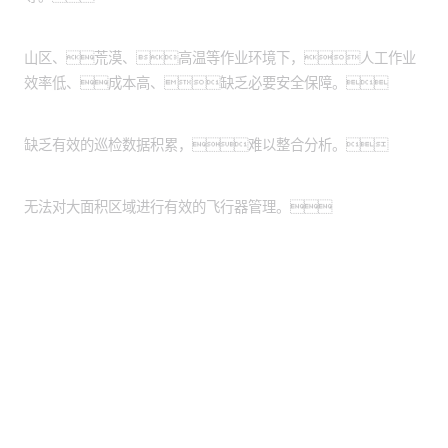
作业环境危险恶劣：
山区、荒漠、高温等作业环境下，人工作业
效率低、成本高、缺乏必要安全保障。
缺乏数据管理系统：
缺乏有效的巡检数据积累，难以整合分析。
缺乏统一的平台：
无法对大面积区域进行有效的飞行器管理。
股票代码：000034.SZ
南宫集团控股
南宫集团信息
南宫集团问学